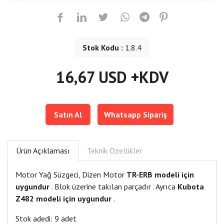
Stok Kodu :
1.8.4
16,67 USD +KDV
Satın Al
Whatsapp Sipariş
Ürün Açıklaması
Teknik Özellikler
Motor Yağ Süzgeci, Dizen Motor
TR-ERB modeli için
uygundur
. Blok üzerine takılan parçadır . Ayrıca
Kubota
Z482 modeli için uygundur
.
Stok adedi: 9 adet