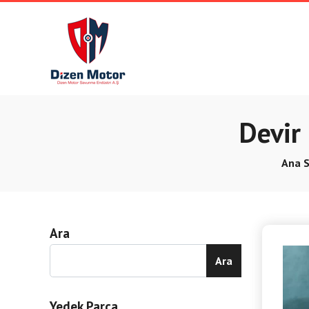
Devir
Ana 
Ara
Ara
Yedek Parça