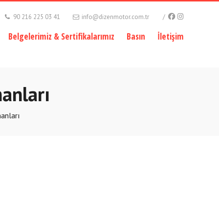
90 216 225 03 41
info@dizenmotor.com.tr
Belgelerimiz & Sertifikalarımız
Basın
İletişim
anları
anları