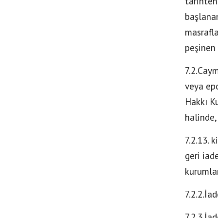
tarihten
başlana
masrafla
peşinen 
7.2.Caym
veya epo
Hakkı Ku
halinde,
7.2.13. 
geri iad
kurumla
7.2.2.İa
7.2.3.İa