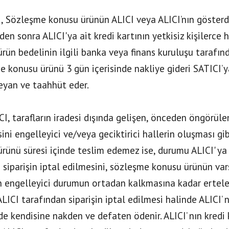
I, Sözleşme konusu ürünün ALICI veya ALICI’nın gösterdi
den sonra ALICI'ya ait kredi kartının yetkisiz kişilerc
rün bedelinin ilgili banka veya finans kuruluşu tarafı
 konusu ürünü 3 gün içerisinde nakliye gideri SATICI’y
eyan ve taahhüt eder.
CI, tarafların iradesi dışında gelişen, önceden öngörüle
ini engelleyici ve/veya geciktirici hallerin oluşması gi
rünü süresi içinde teslim edemez ise, durumu ALICI' ya 
 siparişin iptal edilmesini, sözleşme konusu ürünün var
n engelleyici durumun ortadan kalkmasına kadar ertel
 ALICI tarafından siparişin iptal edilmesi halinde ALICI’ 
de kendisine nakden ve defaten ödenir. ALICI’ nın kredi k