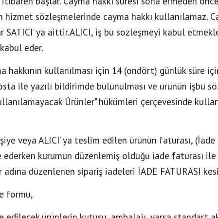
 itibaren başlar. Cayma hakkı süresi sona ermeden önce,
n hizmet sözleşmelerinde cayma hakkı kullanılamaz. C
r SATICI’ ya aittir.ALICI, iş bu sözleşmeyi kabul etmekl
kabul eder.
a hakkının kullanılması için 14 (ondört) günlük süre içi
sta ile yazılı bildirimde bulunulması ve ürünün işbu
llanılamayacak Ürünler" hükümleri çerçevesinde kullan
kişiye veya ALICI’ ya teslim edilen ürünün faturası, (İad
e ederken kurumun düzenlemiş olduğu iade faturası ile 
r adına düzenlenen sipariş iadeleri İADE FATURASI kes
de formu,
de edilecek ürünlerin kutusu, ambalajı, varsa standart aks