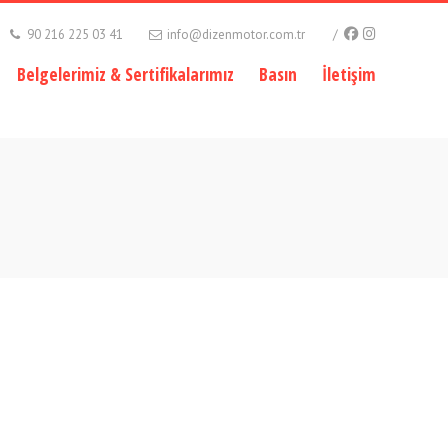
90 216 225 03 41
info@dizenmotor.com.tr
Belgelerimiz & Sertifikalarımız
Basın
İletişim