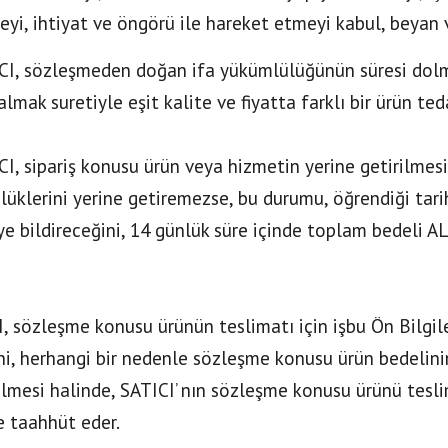
yi, ihtiyat ve öngörü ile hareket etmeyi kabul, beyan 
CI, sözleşmeden doğan ifa yükümlülüğünün süresi dolm
almak suretiyle eşit kalite ve fiyatta farklı bir ürün teda
CI, sipariş konusu ürün veya hizmetin yerine getirilme
üklerini yerine getiremezse, bu durumu, öğrendiği tarih
ye bildireceğini, 14 günlük süre içinde toplam bedeli A
I, sözleşme konusu ürünün teslimatı için işbu Ön Bilg
ni, herhangi bir nedenle sözleşme konusu ürün bedelin
ilmesi halinde, SATICI’ nın sözleşme konusu ürünü tes
 taahhüt eder.