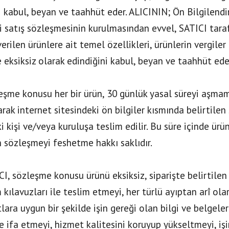
i kabul, beyan ve taahhüt eder. ALICININ; Ön Bilgilend
 satış sözleşmesinin kurulmasından evvel, SATICI taraf
 verilen ürünlere ait temel özellikleri, ürünlerin vergiler
 eksiksiz olarak edindiğini kabul, beyan ve taahhüt ede
eşme konusu her bir ürün, 30 günlük yasal süreyi aşmama
arak internet sitesindeki ön bilgiler kısmında belirtilen
i kişi ve/veya kuruluşa teslim edilir. Bu süre içinde ü
n sözleşmeyi feshetme hakkı saklıdır.
CI, sözleşme konusu ürünü eksiksiz, siparişte belirtilen 
 kılavuzları ile teslim etmeyi, her türlü ayıptan arî o
lara uygun bir şekilde işin gereği olan bilgi ve belgeler 
e ifa etmeyi, hizmet kalitesini koruyup yükseltmeyi, işin