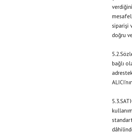
verdiğin
mesafeli
siparişi
doğru ve
5.2.Sözl
bağlı ol
adrestek
ALICI’nı
5.3.SATI
kullanım
standart
dâhilind