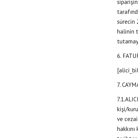
siparişi
tarafınd
sürecin 
halinin 
tutamaya
6. FATU
[alici_bi
7. CAYM
7.1.ALIC
kişi/kur
ve ceza
hakkını 