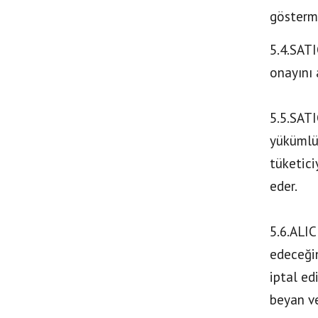
gösterme
5.4.SATI
onayını 
5.5.SATI
yükümlül
tüketici
eder.
5.6.ALIC
edeceği
iptal ed
beyan ve