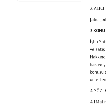
2. ALICI
[alici_bi
3.KONU
İşbu Sat
ve satış
Hakkında
hak ve y
konusu s
ücretler
4. SÖZ
4.1Malın