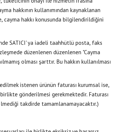
 tüketicinin onayı ile hizmetin ifasına
ayma hakkının kullanımından kaynaklanan
e, cayma hakkı konusunda bilgilendirildiğini
nde SATICI' ya iadeli taahhütlü posta, faks
 sözleşmede düzenlenen düzenlenen "Cayma
ılmamış olması şarttır. Bu hakkın kullanılması
e edilmek istenen ürünün faturası kurumsal ise,
birlikte gönderilmesi gerekmektedir. Faturası
ilmediği takdirde tamamlanamayacaktır.)
esuarları ile birlikte eksiksiz ve hasarsız