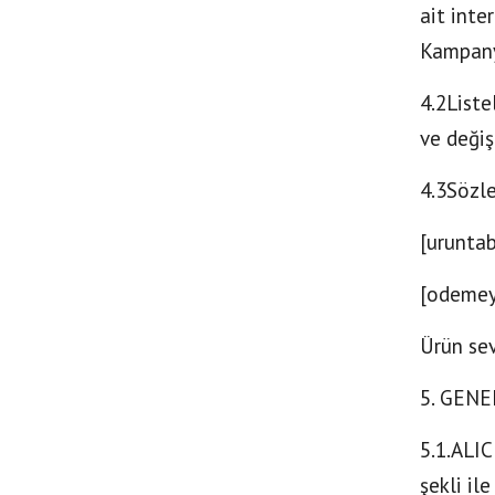
ait inte
Kampanya
4.2Liste
ve değiş
4.3Sözle
[uruntab
[odemey
Ürün sev
5. GEN
5.1.ALIC
şekli il