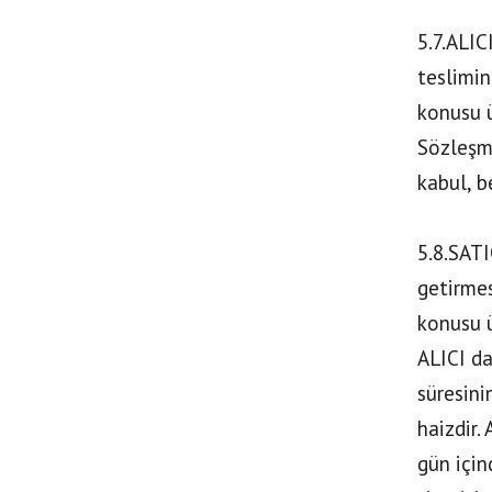
5.7.ALIC
teslimin
konusu ü
Sözleşme
kabul, b
5.8.SATI
getirmes
konusu ü
ALICI da
süresini
haizdir.
gün için