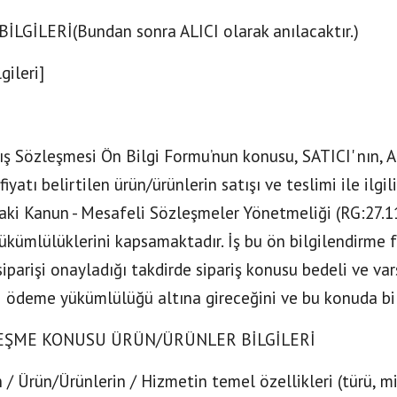
 BİLGİLERİ(Bundan sonra ALICI olarak anılacaktır.)
lgileri]
ış Sözleşmesi Ön Bilgi Formu’nun konusu, SATICI' nın, ALI
 fiyatı belirtilen ürün/ürünlerin satışı ve teslimi ile ilg
ki Kanun - Mesafeli Sözleşmeler Yönetmeliği (RG:27.1
ükümlülüklerini kapsamaktadır. İş bu ön bilgilendirme
iparişi onayladığı takdirde sipariş konusu bedeli ve vars
i ödeme yükümlülüğü altına gireceğini ve bu konuda bilg
LEŞME KONUSU ÜRÜN/ÜRÜNLER BİLGİLERİ
 / Ürün/Ürünlerin / Hizmetin temel özellikleri (türü, mi